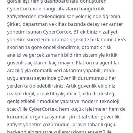
görselleştirilmiş dashboard'lara dönüştüren
CyberCortex ile hangi cihazların hangi kritik
zafiyetlerden etkilendiğini saniyeler içinde öğrenin.
Şirket, departman ve cihaz bazında detaylı envanter
yönetimi sunan CyberCortex, BT ekibinizin zafiyet
yönetim süreçlerini dramatik şekilde hızlandırır. CVSS
skorlarına göre önceliklendirme, otomatik risk
analizi ve gerçek zamanlı bildirim sistemiyle kritik
güvenlik açıklarını kaçırmayın. Platforma agent'lar
aracılığıyla otomatik veri aktarımı yapabilir, mobil
uygulaması sayesinde güvenlik durumunuzu her
yerden takip edebilirsiniz. Artık güvenlik ekibiniz
reaktif değil, proaktif çalışabilir. Çoklu dil desteği,
genişletilebilir modüler yapısı ve modern teknoloji
stack'i ile CyberCortex, hem küçük işletmeler hem de
kurumsal organizasyonlar için ideal siber güvenlik
zafiyet yönetim çözümüdür. Laravel tabanlı güçlü
backend altyapısı ve kullanıcı dostu arayüzü ile