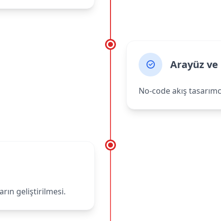
Arayüz ve
No-code akış tasarımcı
rın geliştirilmesi.