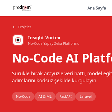
Ana Sayfa
Projeler
Insight Vortex
No-Code Yapay Zeka Platformu
No-Code AI Plat
Sürükle-bırak arayüzle veri hattı, model eği
adımlarını kodsuz şekilde kurgulayın.
No-Code
AI & ML
FastAPI
Laravel