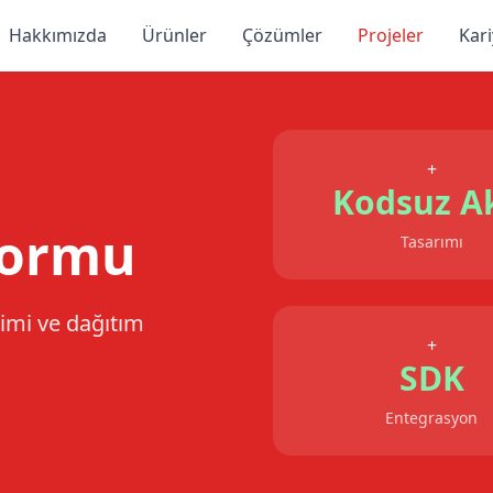
Hakkımızda
Ürünler
Çözümler
Projeler
Kari
+
Kodsuz A
formu
Tasarımı
timi ve dağıtım
+
SDK
Entegrasyon