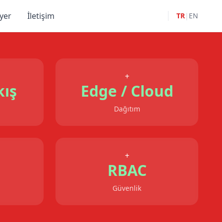
yer
İletişim
TR
|
EN
+
kış
Edge / Cloud
Dağıtım
+
RBAC
Güvenlik