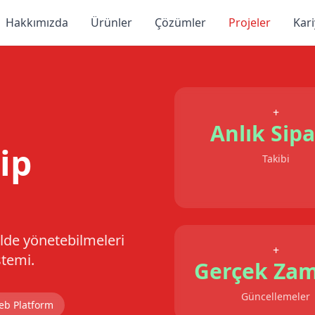
Hakkımızda
Ürünler
Çözümler
Projeler
Kari
+
Anlık Sipa
ip
Takibi
kilde yönetebilmeleri
+
stemi.
Gerçek Zam
Güncellemeler
eb Platform