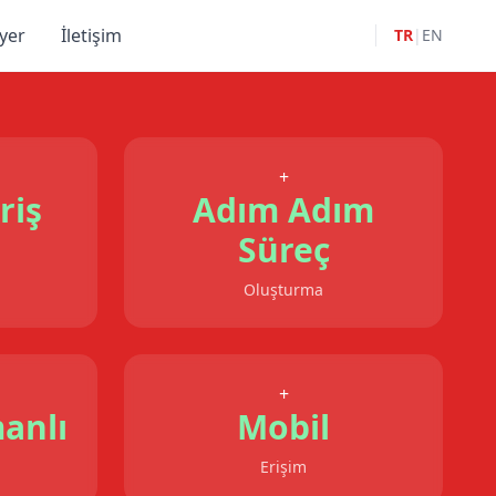
yer
İletişim
TR
|
EN
+
riş
Adım Adım
Süreç
Oluşturma
+
anlı
Mobil
Erişim