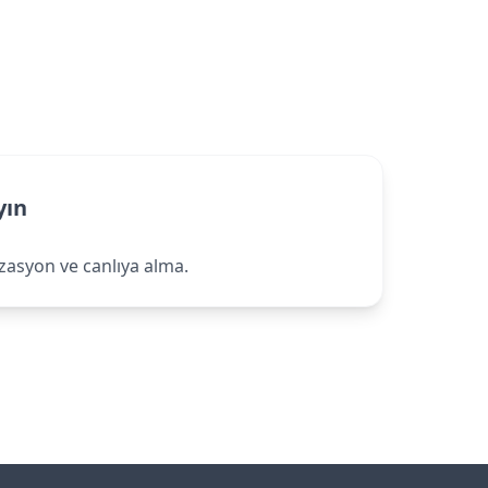
yın
izasyon ve canlıya alma.