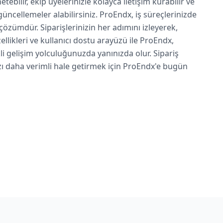
tebilir, ekip üyelerinizle kolayca iletişim kurabilir ve
ncellemeler alabilirsiniz. ProEndx, iş süreçlerinizde
 çözümdür. Siparişlerinizin her adımını izleyerek,
likleri ve kullanıcı dostu arayüzü ile ProEndx,
li gelişim yolculuğunuzda yanınızda olur. Sipariş
zı daha verimli hale getirmek için ProEndx'e bugün